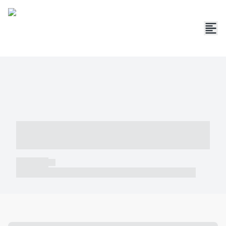
----- ----- -- ------ ---- ---- -- ----- -----
----- --- ------
----- -----
----- ----- -- ------ ---- ---- -- ----- ----- ----- --- ------