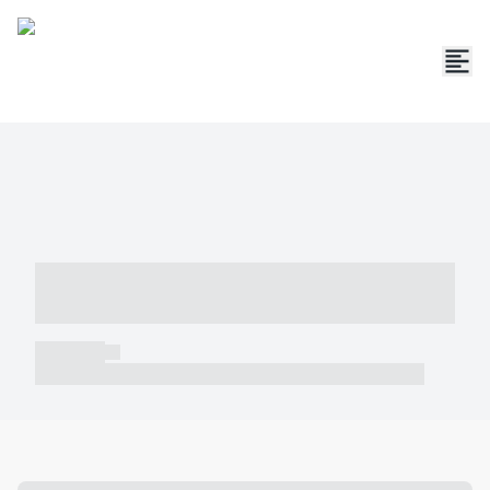
----- ----- -- ------ ---- ---- -- ----- -----
----- --- ------
----- -----
----- ----- -- ------ ---- ---- -- ----- ----- ----- --- ------