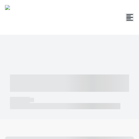
----- ----- -- ------ ---- ---- -- ----- -----
----- --- ------
----- -----
----- ----- -- ------ ---- ---- -- ----- ----- ----- --- ------