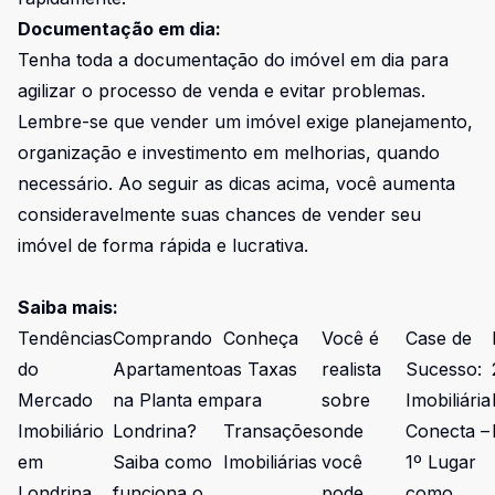
Documentação em dia:
Tenha toda a documentação do imóvel em dia para
agilizar o processo de venda e evitar problemas.
Lembre-se que vender um imóvel exige planejamento,
organização e investimento em melhorias, quando
necessário. Ao seguir as dicas acima, você aumenta
consideravelmente suas chances de vender seu
imóvel de forma rápida e lucrativa.
Saiba mais:
Tendências
Comprando
Conheça
Você é
Case de
do
Apartamento
as Taxas
realista
Sucesso:
Mercado
na Planta em
para
sobre
Imobiliária
Imobiliário
Londrina?
Transações
onde
Conecta –
em
Saiba como
Imobiliárias
você
1º Lugar
Londrina
funciona o
pode
como