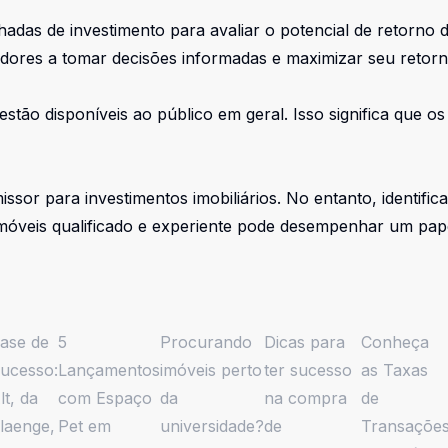
das de investimento para avaliar o potencial de retorno de
tidores a tomar decisões informadas e maximizar seu retor
stão disponíveis ao público em geral. Isso significa que o
ssor para investimentos imobiliários. No entanto, identifi
imóveis qualificado e experiente pode desempenhar um pape
ase de
5
Procurando
Dicas para
Conheça
ucesso:
Lançamentos
imóveis perto
ter sucesso
as Taxas
lt, da
com Espaço
da
na compra
de
laenge,
Pet em
universidade?
de
Transaçõe