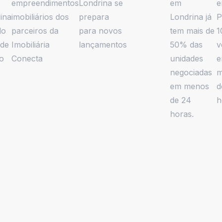
empreendimentos
Londrina se
em
e
ina
imobiliários dos
prepara
Londrina já
P
do
parceiros da
para novos
tem mais de
1
 de
Imobiliária
lançamentos
50% das
v
to
Conecta
unidades
negociadas
m
em menos
d
de 24
h
horas.