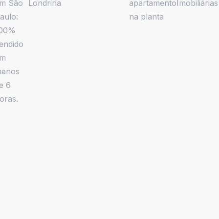
m São
Londrina
apartamento
Imobiliárias
aulo:
na planta
00%
endido
em
enos
e 6
oras.