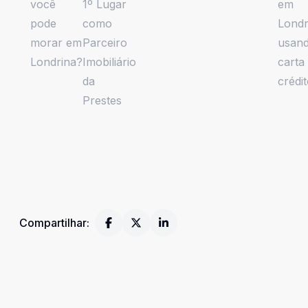
você
1º Lugar
em
pode
como
Londr
morar em
Parceiro
usan
Londrina?
Imobiliário
carta
da
crédi
Prestes
Compartilhar: