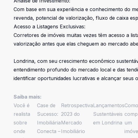
Análise de Investimento:
Com base em sua experiência e conhecimento do merca
revenda, potencial de valorização, fluxo de caixa es
Acesso a Listagens Exclusivas:
Corretores de imóveis muitas vezes têm acesso a list
valorização antes que elas cheguem ao mercado abe
Londrina, com seu crescimento econômico sustentável
entendimento profundo do mercado local e das tendên
identificar oportunidades lucrativas e alcançar seus 
Saiba mais:
Você é
Case de
Retrospectiva
Lançamentos
Com
realista
Sucesso:
2023 do
Sustentáveis
comp
sobre
Imobiliária
Mercado
em Londrina
um
onde
Conecta –
Imobiliário
imóve