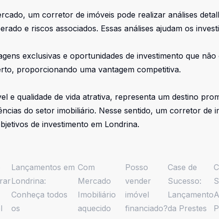
do, um corretor de imóveis pode realizar análises detalha
perado e riscos associados. Essas análises ajudam os inves
agens exclusivas e oportunidades de investimento que não e
rto, proporcionando uma vantagem competitiva.
 e qualidade de vida atrativa, representa um destino promi
cias do setor imobiliário. Nesse sentido, um corretor de 
objetivos de investimento em Londrina.
o
Lançamentos em
Com
Posso
Case de
C
rar
Londrina:
Mercado
vender
Sucesso:
S
Conheça todos
Imobiliário
imóvel
Lançamento
A
l
os
aquecido
financiado?
da Prestes
P