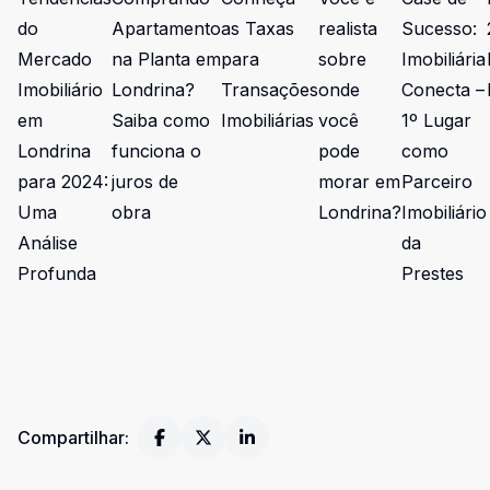
do
Apartamento
as Taxas
realista
Sucesso:
Mercado
na Planta em
para
sobre
Imobiliária
Imobiliário
Londrina?
Transações
onde
Conecta –
em
Saiba como
Imobiliárias
você
1º Lugar
Londrina
funciona o
pode
como
para 2024:
juros de
morar em
Parceiro
Uma
obra
Londrina?
Imobiliário
Análise
da
Profunda
Prestes
Compartilhar: